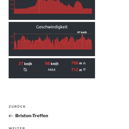
Beitragsnavigation
Vorheriger
ZURÜCK
Beitrag
Brixton-Treffen
Nächster
WEITER