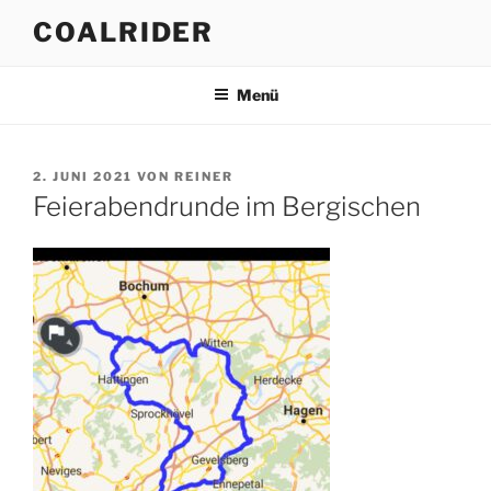
Zum
COALRIDER
Inhalt
springen
Menü
VERÖFFENTLICHT
2. JUNI 2021
VON
REINER
AM
Feierabendrunde im Bergischen