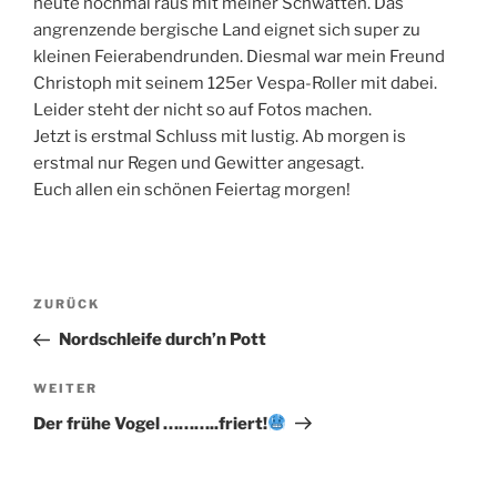
heute nochmal raus mit meiner Schwatten. Das
angrenzende bergische Land eignet sich super zu
kleinen Feierabendrunden. Diesmal war mein Freund
Christoph mit seinem 125er Vespa-Roller mit dabei.
Leider steht der nicht so auf Fotos machen.
Jetzt is erstmal Schluss mit lustig. Ab morgen is
erstmal nur Regen und Gewitter angesagt.
Euch allen ein schönen Feiertag morgen!
Beitragsnavigation
Vorheriger
ZURÜCK
Beitrag
Nordschleife durch’n Pott
Nächster
WEITER
Beitrag
Der frühe Vogel ………..friert!